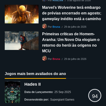
5 de agosto de 2026
Por
RodLink
Marvel’s Wolverine terá embargo
de prévias encerrado em agosto;
gameplay inédito está a caminho
29 de julho de 2026
Por
Bruna
Primeiras críticas de Homem-
Aranha: Um Novo Dia elogiam o
retorno do herói às origens no
MCU
29 de julho de 2026
Por
Bruna
Jogos mais bem avaliados do ano
Hades II
Data de Lançamento:
25 Sep 2025
94
Desenvolvido por:
Supergiant Games