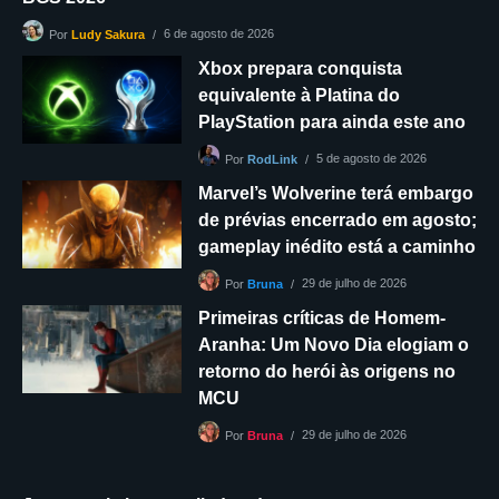
6 de agosto de 2026
Por
Ludy Sakura
Xbox prepara conquista
equivalente à Platina do
PlayStation para ainda este ano
5 de agosto de 2026
Por
RodLink
Marvel’s Wolverine terá embargo
de prévias encerrado em agosto;
gameplay inédito está a caminho
29 de julho de 2026
Por
Bruna
Primeiras críticas de Homem-
Aranha: Um Novo Dia elogiam o
retorno do herói às origens no
MCU
29 de julho de 2026
Por
Bruna