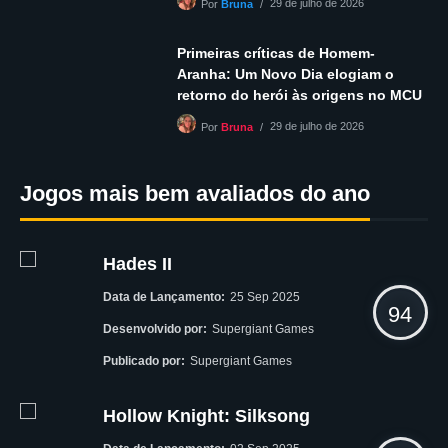
29 de julho de 2026
Por
Bruna
Primeiras críticas de Homem-
Aranha: Um Novo Dia elogiam o
retorno do herói às origens no MCU
29 de julho de 2026
Por
Bruna
Jogos mais bem avaliados do ano
Hades II
Data de Lançamento:
25 Sep 2025
94
Desenvolvido por:
Supergiant Games
Publicado por:
Supergiant Games
Hollow Knight: Silksong