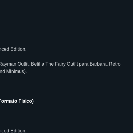
ced Edition.
ayman Outfit, Betilla The Fairy Outfit para Barbara, Retro
and Minimus).
ormato Físico)
ced Edition.