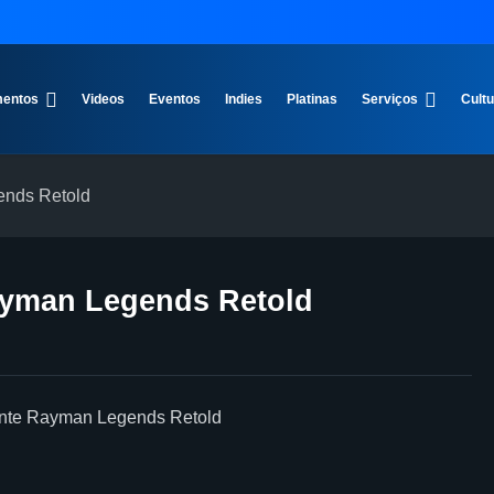
entos
Videos
Eventos
Indies
Platinas
Serviços
Cult
ends Retold
ayman Legends Retold