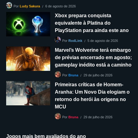
6 de agosto de 2026
Por
Ludy Sakura
Xbox prepara conquista
equivalente à Platina do
PlayStation para ainda este ano
5 de agosto de 2026
Por
RodLink
Marvel’s Wolverine terá embargo
de prévias encerrado em agosto;
gameplay inédito está a caminho
29 de julho de 2026
Por
Bruna
Primeiras críticas de Homem-
Aranha: Um Novo Dia elogiam o
retorno do herói às origens no
MCU
29 de julho de 2026
Por
Bruna
Jogos mais bem avaliados do ano