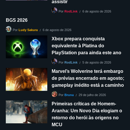
assistir
6 de agosto de 2026
Por
RodLink
BGS 2026
6 de agosto de 2026
Por
Ludy Sakura
Xbox prepara conquista
equivalente à Platina do
PlayStation para ainda este ano
5 de agosto de 2026
Por
RodLink
Marvel’s Wolverine terá embargo
de prévias encerrado em agosto;
gameplay inédito está a caminho
29 de julho de 2026
Por
Bruna
Primeiras críticas de Homem-
Aranha: Um Novo Dia elogiam o
retorno do herói às origens no
MCU