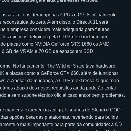
do compatibilidade garantida para essas versões.
 passará a considerar apenas CPUs e GPUs oficialmente
 reconstruída do zero. Além disso, o DirectX 11 será
que a empresa considera mais adequada para futuras
sitos mínimos definidos pela CD Projekt incluem um
ém de placas como NVIDIA GeForce GTX 1660 ou AMD
, 6 GB de VRAM e 70 GB de espaço em SSD.
enorme. No lançamento, The Witcher 3 aceitava hardware
00K e placas como a GeForce GTX 660, além de funcionar
s 7. Apesar da mudança, a CD Projekt ressalta que “não
uários abaixo dos novos requisitos ainda poderão tentar
do e sem suporte técnico oficial caso encontrem problemas.
re manter a experiência antiga. Usuários de Steam e GOG
 das opções beta das plataformas, revertendo para builds
tamente o mais importante para parte da comunidade: a CD