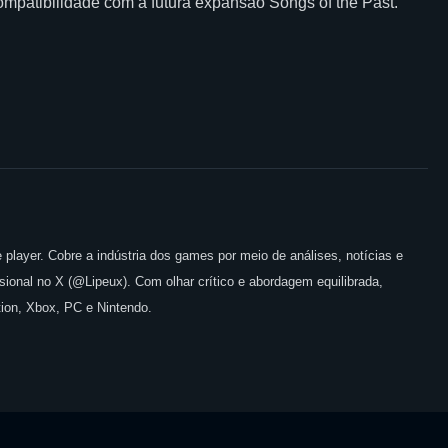
ompatibilidade com a futura expansão Songs of the Past.
 player. Cobre a indústria dos games por meio de análises, notícias e
issional no X (@Lipeux). Com olhar crítico e abordagem equilibrada,
ion, Xbox, PC e Nintendo.