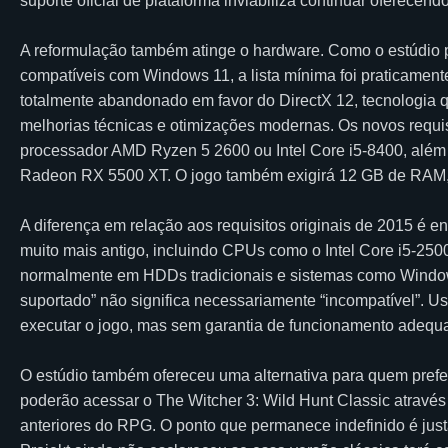
suporte oficial de plataforma inviabiliza continuar oferecen
A reformulação também atinge o hardware. Como o estúdio
compatíveis com Windows 11, a lista mínima foi praticamente
totalmente abandonado em favor do DirectX 12, tecnologia 
melhorias técnicas e otimizações modernas. Os novos requi
processador AMD Ryzen 5 2600 ou Intel Core i5-8400, al
Radeon RX 5500 XT. O jogo também exigirá 12 GB de RAM
A diferença em relação aos requisitos originais de 2015 é 
muito mais antigo, incluindo CPUs como o Intel Core i5-25
normalmente em HDDs tradicionais e sistemas como Window
suportado” não significa necessariamente “incompatível”. Us
executar o jogo, mas sem garantia de funcionamento adequa
O estúdio também ofereceu uma alternativa para quem prefe
poderão acessar o The Witcher 3: Wild Hunt Classic através
anteriores do RPG. O ponto que permanece indefinido é jus