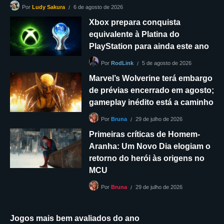
6 de agosto de 2026
Por
Ludy Sakura
Xbox prepara conquista
equivalente à Platina do
PlayStation para ainda este ano
5 de agosto de 2026
Por
RodLink
Marvel’s Wolverine terá embargo
de prévias encerrado em agosto;
gameplay inédito está a caminho
29 de julho de 2026
Por
Bruna
Primeiras críticas de Homem-
Aranha: Um Novo Dia elogiam o
retorno do herói às origens no
MCU
29 de julho de 2026
Por
Bruna
Jogos mais bem avaliados do ano