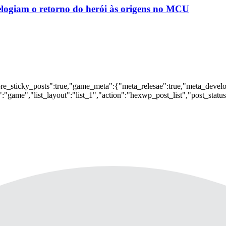
logiam o retorno do herói às origens no MCU
nore_sticky_posts":true,"game_meta":{"meta_relesae":true,"meta_devel
:"game","list_layout":"list_1","action":"hexwp_post_list","post_statu