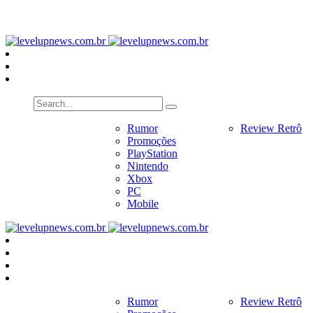
PlayStation
Nintendo
Xbox
PC
Home
Notícias
Rumor
Review
Review Retrô
Pr
Promoções
PlayStation
Nintendo
Xbox
PC
Mobile
Home
Notícias
Rumor
Review
Review Retrô
Pr