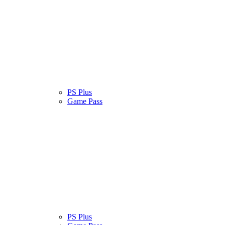
atinas
Serviços
PS Plus
Cultura Pop
Game Pass
atinas
Serviços
PS Plus
Cultura Pop