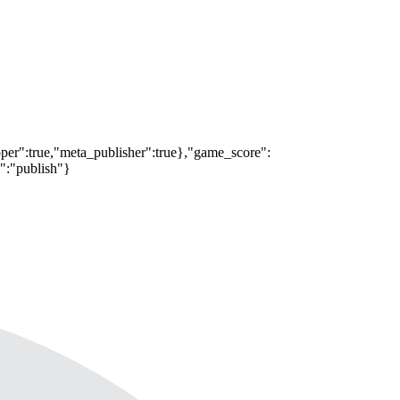
oper":true,"meta_publisher":true},"game_score":
s":"publish"}