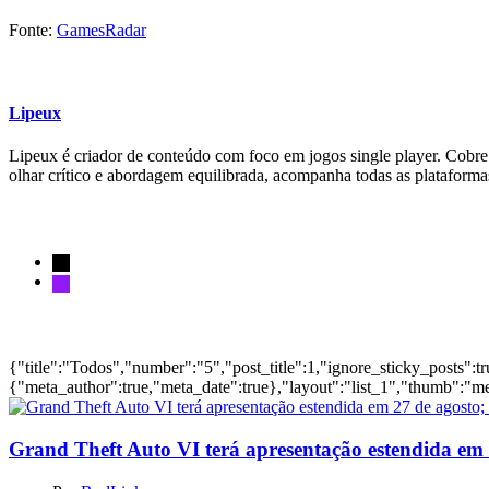
Fonte:
GamesRadar
Lipeux
Lipeux é criador de conteúdo com foco em jogos single player. Cobre a
olhar crítico e abordagem equilibrada, acompanha todas as plataform
Siga-nos
Notícias
{"title":"Todos","number":"5","post_title":1,"ignore_sticky_posts":t
{"meta_author":true,"meta_date":true},"layout":"list_1","thumb":"me
Grand Theft Auto VI terá apresentação estendida em 27