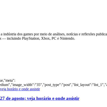
 indústria dos games por meio de análises, notícias e reflexões public
as — incluindo PlayStation, Xbox, PC e Nintendo.
rue,"meta":
dium","image_width":"35","post_type":"post","list_layout":"list_1","
 de agosto; veja horário e onde assistir