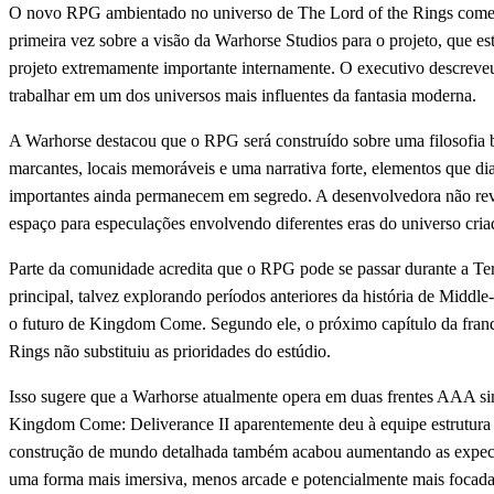
O novo RPG ambientado no universo de The Lord of the Rings começou
primeira vez sobre a visão da Warhorse Studios para o projeto, que
projeto extremamente importante internamente. O executivo descrev
trabalhar em um dos universos mais influentes da fantasia moderna.
A Warhorse destacou que o RPG será construído sobre uma filosofia b
marcantes, locais memoráveis e uma narrativa forte, elementos que di
importantes ainda permanecem em segredo. A desenvolvedora não revel
espaço para especulações envolvendo diferentes eras do universo criad
Parte da comunidade acredita que o RPG pode se passar durante a Te
principal, talvez explorando períodos anteriores da história de Middle
o futuro de Kingdom Come. Segundo ele, o próximo capítulo da franq
Rings não substituiu as prioridades do estúdio.
Isso sugere que a Warhorse atualmente opera em duas frentes AAA sim
Kingdom Come: Deliverance II aparentemente deu à equipe estrutura s
construção de mundo detalhada também acabou aumentando as expecta
uma forma mais imersiva, menos arcade e potencialmente mais focada 