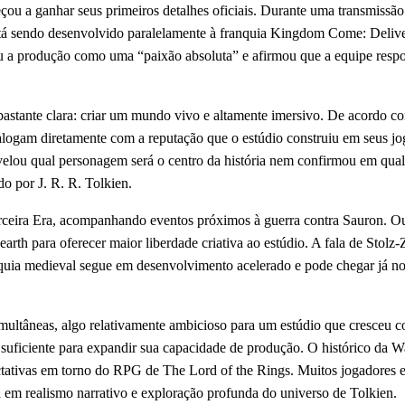
 a ganhar seus primeiros detalhes oficiais. Durante uma transmissão
 está sendo desenvolvido paralelamente à franquia Kingdom Come: Deliv
eu a produção como uma “paixão absoluta” e afirmou que a equipe res
astante clara: criar um mundo vivo e altamente imersivo. De acordo co
alogam diretamente com a reputação que o estúdio construiu em seus jo
ou qual personagem será o centro da história nem confirmou em qual p
o por J. R. R. Tolkien.
rceira Era, acompanhando eventos próximos à guerra contra Sauron. Ou
-earth para oferecer maior liberdade criativa ao estúdio. A fala de Sto
uia medieval segue em desenvolvimento acelerado e pode chegar já no 
ultâneas, algo relativamente ambicioso para um estúdio que cresceu co
uficiente para expandir sua capacidade de produção. O histórico da W
tivas em torno do RPG de The Lord of the Rings. Muitos jogadores en
em realismo narrativo e exploração profunda do universo de Tolkien.