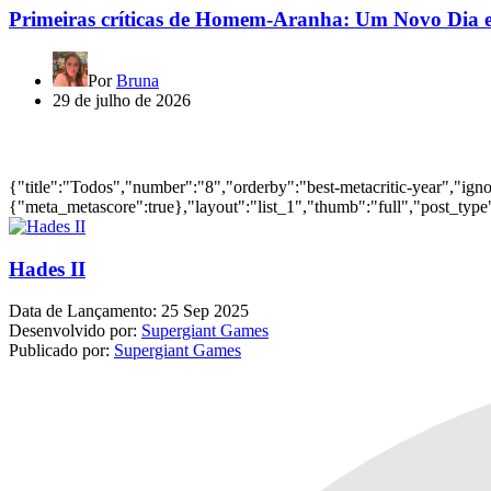
Primeiras críticas de Homem-Aranha: Um Novo Dia e
Por
Bruna
29 de julho de 2026
Jogos mais bem avaliados do ano
{"title":"Todos","number":"8","orderby":"best-metacritic-year","ig
{"meta_metascore":true},"layout":"list_1","thumb":"full","post_type"
Hades II
Data de Lançamento:
25 Sep 2025
Desenvolvido por:
Supergiant Games
Publicado por:
Supergiant Games