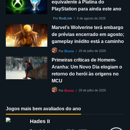
equivalente à Platina do
PlayStation para ainda este ano
Por
RodLink
5 de agosto de 2026
Marvel’s Wolverine terá embargo
de prévias encerrado em agosto;
gameplay inédito está a caminho
29 de julho de 2026
Por
Bruna
Primeiras críticas de Homem-
Aranha: Um Novo Dia elogiam o
retorno do herói às origens no
MCU
29 de julho de 2026
Por
Bruna
Jogos mais bem avaliados do ano
Hades II