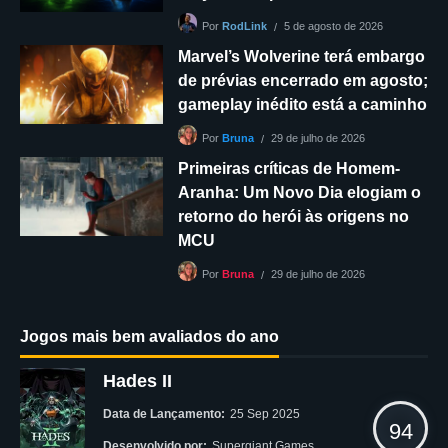
5 de agosto de 2026
Por
RodLink
Marvel’s Wolverine terá embargo
de prévias encerrado em agosto;
gameplay inédito está a caminho
29 de julho de 2026
Por
Bruna
Primeiras críticas de Homem-
Aranha: Um Novo Dia elogiam o
retorno do herói às origens no
MCU
29 de julho de 2026
Por
Bruna
Jogos mais bem avaliados do ano
Hades II
Data de Lançamento:
25 Sep 2025
94
Desenvolvido por:
Supergiant Games