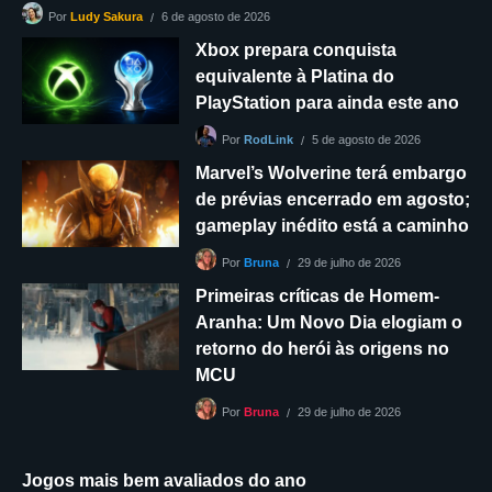
6 de agosto de 2026
Por
Ludy Sakura
Xbox prepara conquista
equivalente à Platina do
PlayStation para ainda este ano
5 de agosto de 2026
Por
RodLink
Marvel’s Wolverine terá embargo
de prévias encerrado em agosto;
gameplay inédito está a caminho
29 de julho de 2026
Por
Bruna
Primeiras críticas de Homem-
Aranha: Um Novo Dia elogiam o
retorno do herói às origens no
MCU
29 de julho de 2026
Por
Bruna
Jogos mais bem avaliados do ano