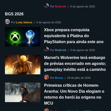
6 de agosto de 2026
Por
RodLink
BGS 2026
6 de agosto de 2026
Por
Ludy Sakura
Xbox prepara conquista
equivalente à Platina do
PlayStation para ainda este ano
5 de agosto de 2026
Por
RodLink
Marvel’s Wolverine terá embargo
de prévias encerrado em agosto;
gameplay inédito está a caminho
29 de julho de 2026
Por
Bruna
Primeiras críticas de Homem-
Aranha: Um Novo Dia elogiam o
retorno do herói às origens no
MCU