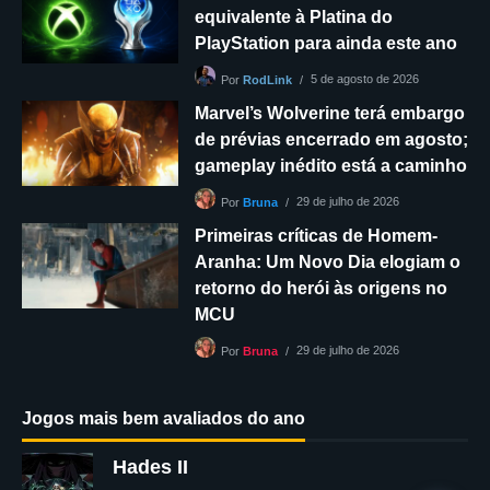
equivalente à Platina do
PlayStation para ainda este ano
5 de agosto de 2026
Por
RodLink
Marvel’s Wolverine terá embargo
de prévias encerrado em agosto;
gameplay inédito está a caminho
29 de julho de 2026
Por
Bruna
Primeiras críticas de Homem-
Aranha: Um Novo Dia elogiam o
retorno do herói às origens no
MCU
29 de julho de 2026
Por
Bruna
Jogos mais bem avaliados do ano
Hades II