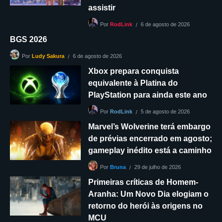
assistir
6 de agosto de 2026
Por
RodLink
BGS 2026
6 de agosto de 2026
Por
Ludy Sakura
Xbox prepara conquista
equivalente à Platina do
PlayStation para ainda este ano
5 de agosto de 2026
Por
RodLink
Marvel’s Wolverine terá embargo
de prévias encerrado em agosto;
gameplay inédito está a caminho
29 de julho de 2026
Por
Bruna
Primeiras críticas de Homem-
Aranha: Um Novo Dia elogiam o
retorno do herói às origens no
MCU