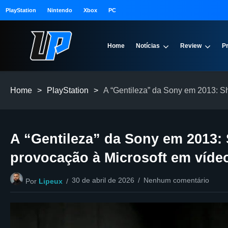
PlayStation
Nintendo
Xbox
PC
Home
Notícias
Review
P
Home
>
PlayStation
>
A “Gentileza” da Sony em 2013: S
A “Gentileza” da Sony em 2013:
provocação à Microsoft em víde
30 de abril de 2026
Nenhum comentário
Por
Lipeux