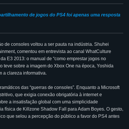
mpartilhamento de jogos do PS4 foi apenas uma resposta
o de consoles voltou a ser pauta na indústria. Shuhei
ertainment, comentou em entrevista ao canal WhatCulture
z da E3 2013: o manual de “como emprestar jogos no
údo teve sobre a imagem do Xbox One na época, Yoshida
 a clareza informativa.
máticos das “guerras de consoles”. Enquanto a Microsoft
itivo, que exigia conexão obrigatória à internet e
obre a insatisfação global com uma simplicidade
a física de Killzone Shadow Fall para Adam Boyes. O gesto,
gico que selou a percepção do público a favor do PS4 antes