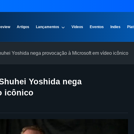
review
Artigos
Lançamentos
Videos
Eventos
Indies
Plat
huhei Yoshida nega provocação à Microsoft em vídeo icônico
 Shuhei Yoshida nega
o icônico