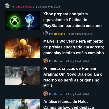
6 de agosto de 2026
Por
Ludy Sakura
Xbox prepara conquista
equivalente à Platina do
PlayStation para ainda este ano
5 de agosto de 2026
Por
RodLink
Marvel’s Wolverine terá embargo
de prévias encerrado em agosto;
gameplay inédito está a caminho
29 de julho de 2026
Por
Bruna
Primeiras críticas de Homem-
Aranha: Um Novo Dia elogiam o
retorno do herói às origens no
MCU
29 de julho de 2026
Por
Bruna
Análise técnica de Halo:
Campaign Evolved destaca