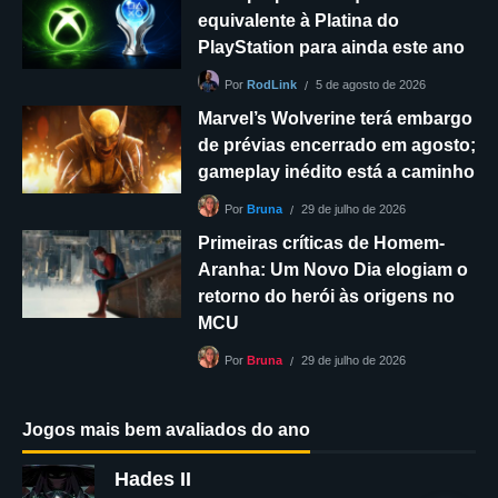
equivalente à Platina do
PlayStation para ainda este ano
5 de agosto de 2026
Por
RodLink
Marvel’s Wolverine terá embargo
de prévias encerrado em agosto;
gameplay inédito está a caminho
29 de julho de 2026
Por
Bruna
Primeiras críticas de Homem-
Aranha: Um Novo Dia elogiam o
retorno do herói às origens no
MCU
29 de julho de 2026
Por
Bruna
Jogos mais bem avaliados do ano
Hades II