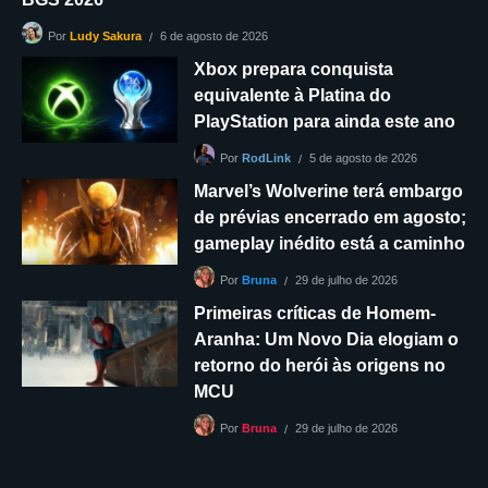
6 de agosto de 2026
Por
Ludy Sakura
Xbox prepara conquista
equivalente à Platina do
PlayStation para ainda este ano
5 de agosto de 2026
Por
RodLink
Marvel’s Wolverine terá embargo
de prévias encerrado em agosto;
gameplay inédito está a caminho
29 de julho de 2026
Por
Bruna
Primeiras críticas de Homem-
Aranha: Um Novo Dia elogiam o
retorno do herói às origens no
MCU
29 de julho de 2026
Por
Bruna