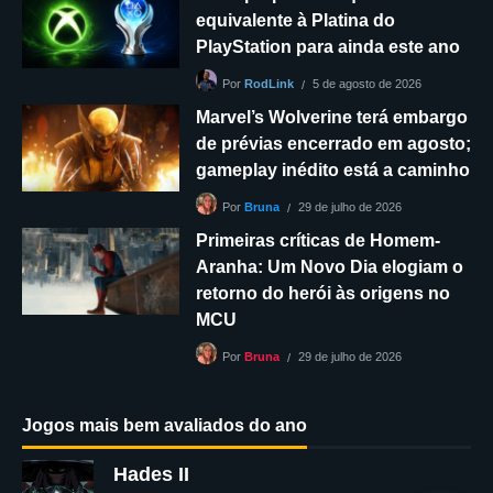
equivalente à Platina do
PlayStation para ainda este ano
5 de agosto de 2026
Por
RodLink
Marvel’s Wolverine terá embargo
de prévias encerrado em agosto;
gameplay inédito está a caminho
29 de julho de 2026
Por
Bruna
Primeiras críticas de Homem-
Aranha: Um Novo Dia elogiam o
retorno do herói às origens no
MCU
29 de julho de 2026
Por
Bruna
Jogos mais bem avaliados do ano
Hades II