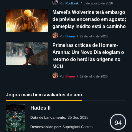
5 de agosto de 2026
Por
RodLink
Marvel’s Wolverine terá embargo
de prévias encerrado em agosto;
gameplay inédito está a caminho
29 de julho de 2026
Por
Bruna
Primeiras críticas de Homem-
Aranha: Um Novo Dia elogiam o
retorno do herói às origens no
MCU
29 de julho de 2026
Por
Bruna
Jogos mais bem avaliados do ano
Hades II
Data de Lançamento:
25 Sep 2025
94
Desenvolvido por:
Supergiant Games