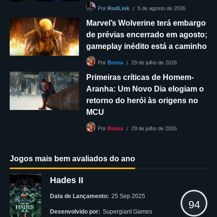
5 de agosto de 2026
Por
RodLink
Marvel’s Wolverine terá embargo
de prévias encerrado em agosto;
gameplay inédito está a caminho
29 de julho de 2026
Por
Bruna
Primeiras críticas de Homem-
Aranha: Um Novo Dia elogiam o
retorno do herói às origens no
MCU
29 de julho de 2026
Por
Bruna
Jogos mais bem avaliados do ano
Hades II
Data de Lançamento:
25 Sep 2025
94
Desenvolvido por:
Supergiant Games