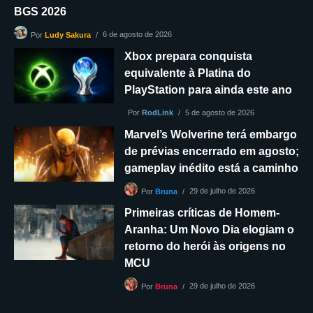
BGS 2026
6 de agosto de 2026
Por
Ludy Sakura
Xbox prepara conquista
equivalente à Platina do
PlayStation para ainda este ano
Por
RodLink
5 de agosto de 2026
Marvel’s Wolverine terá embargo
de prévias encerrado em agosto;
gameplay inédito está a caminho
29 de julho de 2026
Por
Bruna
Primeiras críticas de Homem-
Aranha: Um Novo Dia elogiam o
retorno do herói às origens no
MCU
29 de julho de 2026
Por
Bruna