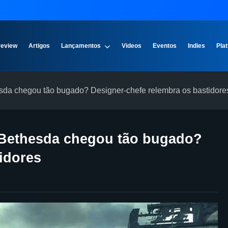
review
Artigos
Lançamentos
Videos
Eventos
Indies
Plat
hesda chegou tão bugado? Designer-chefe relembra os bastidore
a Bethesda chegou tão bugado?
idores