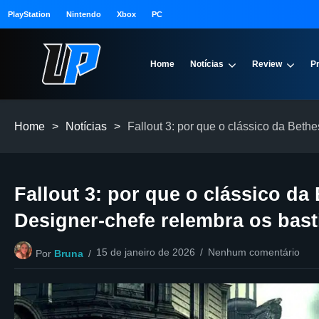
PlayStation
Nintendo
Xbox
PC
Home
Notícias
Review
P
Home
>
Notícias
>
Fallout 3: por que o clássico da Bet
Fallout 3: por que o clássico d
Designer-chefe relembra os bast
15 de janeiro de 2026
Nenhum comentário
Por
Bruna