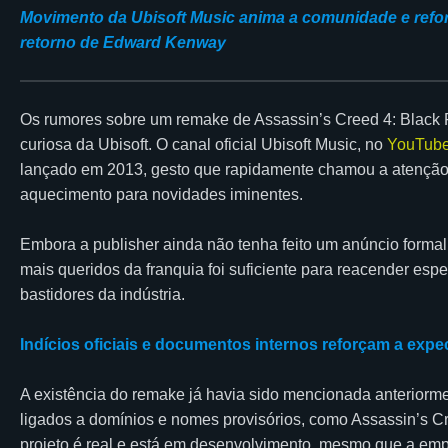
Movimento da Ubisoft Music anima a comunidade e refor
retorno de Edward Kenway
Os rumores sobre um remake de Assassin’s Creed 4: Blac
curiosa da Ubisoft. O canal oficial Ubisoft Music, no
YouTub
lançado em 2013, gesto que rapidamente chamou a atenção 
aquecimento para novidades iminentes.
Embora a publisher ainda não tenha feito um anúncio formal,
mais queridos da franquia foi suficiente para reacender esp
bastidores da indústria.
Indícios oficiais e documentos internos reforçam a expe
A existência do remake já havia sido mencionada anteriorme
ligados a domínios e nomes provisórios, como Assassin’s C
projeto é real e está em desenvolvimento, mesmo que a emp