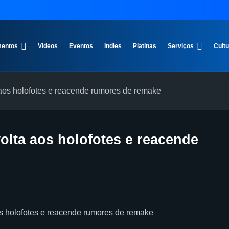
entos
Videos
Eventos
Indies
Platinas
Serviços
Cult
 aos holofotes e reacende rumores de remake
volta aos holofotes e reacende