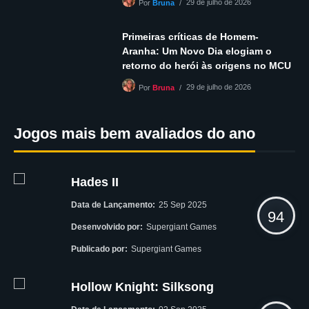
29 de julho de 2026
Por
Bruna
Primeiras críticas de Homem-
Aranha: Um Novo Dia elogiam o
retorno do herói às origens no MCU
29 de julho de 2026
Por
Bruna
Jogos mais bem avaliados do ano
Hades II
Data de Lançamento:
25 Sep 2025
94
Desenvolvido por:
Supergiant Games
Publicado por:
Supergiant Games
Hollow Knight: Silksong