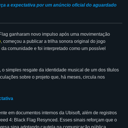
ça a expectativa por um anúncio oficial do aguardado
k Flag ganharam novo impulso após uma movimentação
e
, começou a publicar a trilha sonora original do jogo
da comunidade e foi interpretado como um possível
 o simples resgate da identidade musical de um dos títulos
eculações sobre o projeto que, há meses, circula nos
ctativa
nte em documentos internos da Ubisoft, além de registros
reed 4: Black Flag Resynced. Esses sinais reforçam que o
resa siga adotando cautela na comunicação pública.