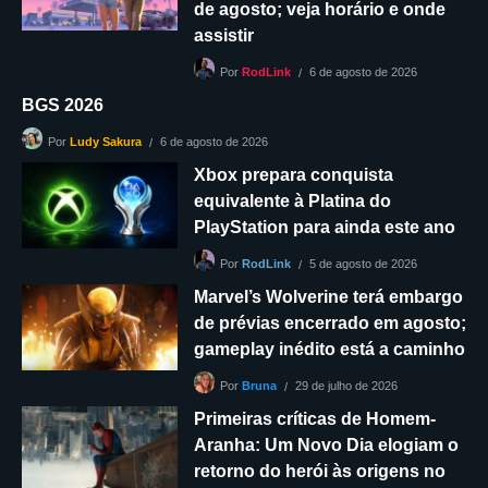
de agosto; veja horário e onde
assistir
6 de agosto de 2026
Por
RodLink
BGS 2026
6 de agosto de 2026
Por
Ludy Sakura
Xbox prepara conquista
equivalente à Platina do
PlayStation para ainda este ano
5 de agosto de 2026
Por
RodLink
Marvel’s Wolverine terá embargo
de prévias encerrado em agosto;
gameplay inédito está a caminho
29 de julho de 2026
Por
Bruna
Primeiras críticas de Homem-
Aranha: Um Novo Dia elogiam o
retorno do herói às origens no