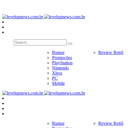
PlayStation
Nintendo
Xbox
PC
Home
Notícias
Rumor
Review
Review Retrô
Pr
Promoções
PlayStation
Nintendo
Xbox
PC
Mobile
Home
Notícias
Rumor
Review
Review Retrô
Pr