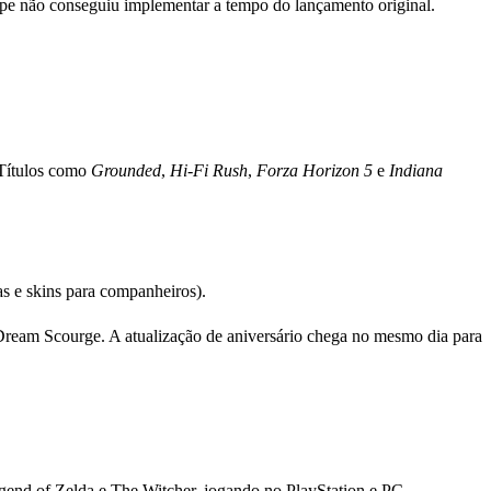
uipe não conseguiu implementar a tempo do lançamento original.
 Títulos como
Grounded
,
Hi-Fi Rush
,
Forza Horizon 5
e
Indiana
as e skins para companheiros).
 Dream Scourge. A atualização de aniversário chega no mesmo dia para
gend of Zelda e The Witcher, jogando no PlayStation e PC.