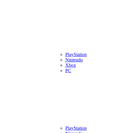
eview
Artigos
Lançamentos
PlayStation
Videos
Eventos
Indies
Pl
Nintendo
Xbox
PC
eview
Artigos
Lançamentos
PlayStation
Videos
Eventos
Indies
Pl