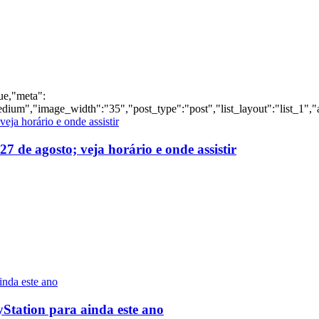
rue,"meta":
dium","image_width":"35","post_type":"post","list_layout":"list_1","
 de agosto; veja horário e onde assistir
yStation para ainda este ano