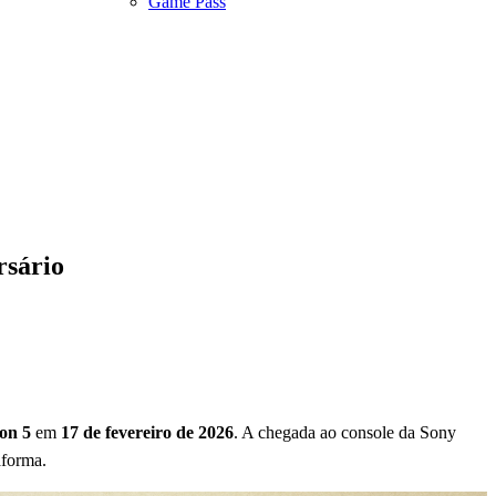
Game Pass
rsário
ion 5
em
17 de fevereiro de 2026
. A chegada ao console da Sony
aforma.