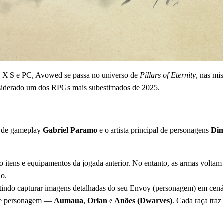
 X|S e PC, Avowed se passa no universo de
Pillars of Eternity
, nas mi
onsiderado um dos RPGs mais subestimados de 2025.
r de gameplay
Gabriel Paramo
e o artista principal de personagens
Dim
 itens e equipamentos da jogada anterior. No entanto, as armas voltam
io.
tindo capturar imagens detalhadas do seu Envoy (personagem) em cenár
 de personagem —
Aumaua
,
Orlan
e
Anões (Dwarves)
. Cada raça tra