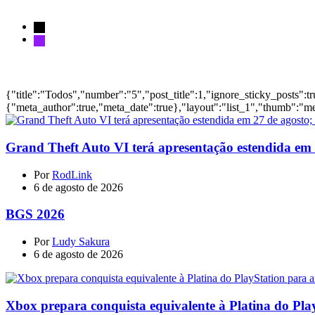
x
instagram
Notícias
{"title":"Todos","number":"5","post_title":1,"ignore_sticky_posts":t
{"meta_author":true,"meta_date":true},"layout":"list_1","thumb":"me
Grand Theft Auto VI terá apresentação estendida em 27
Por
RodLink
6 de agosto de 2026
BGS 2026
Por
Ludy Sakura
6 de agosto de 2026
Xbox prepara conquista equivalente à Platina do Pla