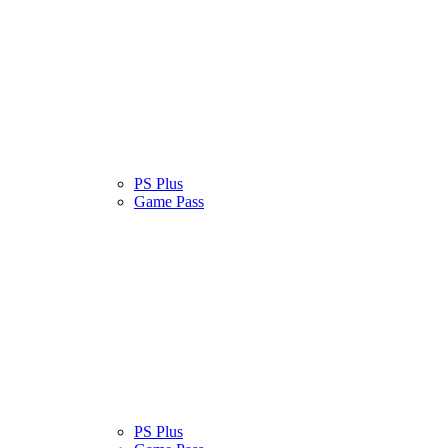
atinas
Serviços
PS Plus
Cultura Pop
Game Pass
atinas
Serviços
PS Plus
Cultura Pop