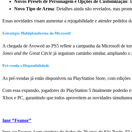
Novos Presets de Personagem e Opções de Customização
: 
Novo Tipo de Arma
: Detalhes ainda não revelados, mas prom
Essas novidades visam aumentar a rejogabilidade e atender pedidos d
Estratégia Multiplataforma da Microsoft
A chegada de Avowed ao PS5 reflete a campanha da Microsoft de torn
Jones and the Great Circle
já seguiram caminho similar, ampliando o
Pré-venda e Disponibilidade
As pré-vendas já estão disponíveis na PlayStation Store, com edições
Com essa expansão, jogadores do PlayStation 5 finalmente poderão ex
Xbox e PC, garantindo que todos aproveitem as novidades simultane
Igor “Feanor”
Igor, ou Feanor, é um cientista de dados de 29 anos de São Paulo. F