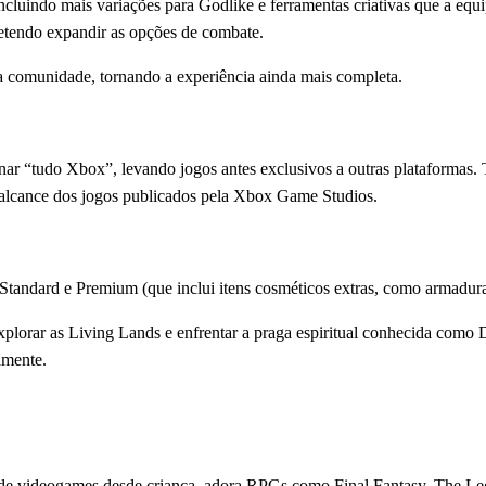
Incluindo mais variações para Godlike e ferramentas criativas que a eq
etendo expandir as opções de combate.
a comunidade, tornando a experiência ainda mais completa.
ar “tudo Xbox”, levando jogos antes exclusivos a outras plataformas.
 alcance dos jogos publicados pela Xbox Game Studios.
 Standard e Premium (que inclui itens cosméticos extras, como armadur
plorar as Living Lands e enfrentar a praga espiritual conhecida como
amente.
ã de videogames desde criança, adora RPGs como Final Fantasy, The Le