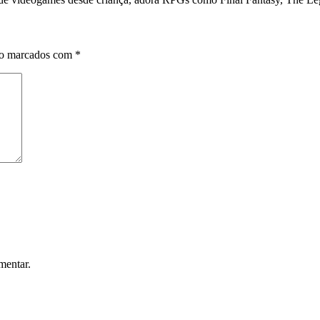
ão marcados com
*
mentar.