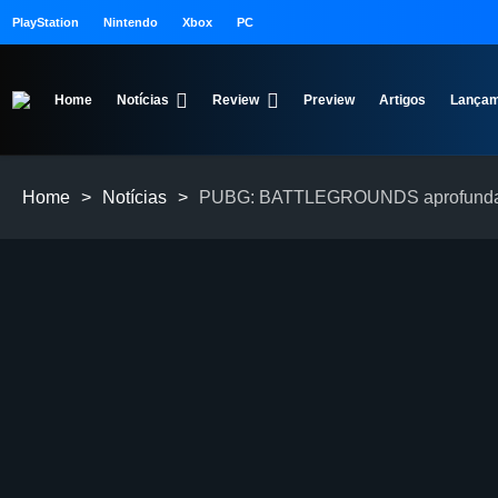
PlayStation
Nintendo
Xbox
PC
Home
Notícias
Review
Preview
Artigos
Lançam
Home
>
Notícias
>
PUBG: BATTLEGROUNDS aprofunda o d