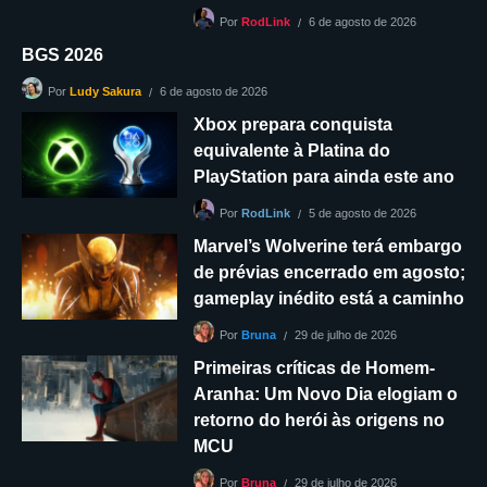
6 de agosto de 2026
Por
RodLink
BGS 2026
6 de agosto de 2026
Por
Ludy Sakura
Xbox prepara conquista
equivalente à Platina do
PlayStation para ainda este ano
5 de agosto de 2026
Por
RodLink
Marvel’s Wolverine terá embargo
de prévias encerrado em agosto;
gameplay inédito está a caminho
29 de julho de 2026
Por
Bruna
Primeiras críticas de Homem-
Aranha: Um Novo Dia elogiam o
retorno do herói às origens no
MCU
29 de julho de 2026
Por
Bruna