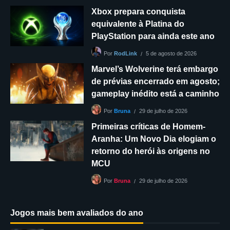
Xbox prepara conquista
equivalente à Platina do
PlayStation para ainda este ano
5 de agosto de 2026
Por
RodLink
Marvel’s Wolverine terá embargo
de prévias encerrado em agosto;
gameplay inédito está a caminho
29 de julho de 2026
Por
Bruna
Primeiras críticas de Homem-
Aranha: Um Novo Dia elogiam o
retorno do herói às origens no
MCU
29 de julho de 2026
Por
Bruna
Jogos mais bem avaliados do ano