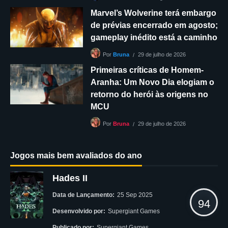
Marvel’s Wolverine terá embargo
de prévias encerrado em agosto;
gameplay inédito está a caminho
29 de julho de 2026
Por
Bruna
Primeiras críticas de Homem-
Aranha: Um Novo Dia elogiam o
retorno do herói às origens no
MCU
29 de julho de 2026
Por
Bruna
Jogos mais bem avaliados do ano
Hades II
Data de Lançamento:
25 Sep 2025
94
Desenvolvido por:
Supergiant Games
Publicado por:
Supergiant Games