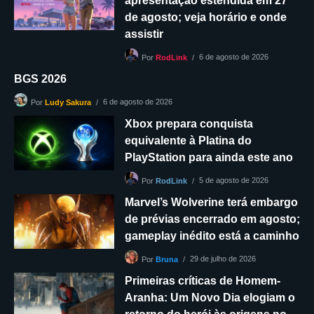
apresentação estendida em 27
de agosto; veja horário e onde
assistir
6 de agosto de 2026
Por
RodLink
BGS 2026
6 de agosto de 2026
Por
Ludy Sakura
Xbox prepara conquista
equivalente à Platina do
PlayStation para ainda este ano
5 de agosto de 2026
Por
RodLink
Marvel’s Wolverine terá embargo
de prévias encerrado em agosto;
gameplay inédito está a caminho
29 de julho de 2026
Por
Bruna
Primeiras críticas de Homem-
Aranha: Um Novo Dia elogiam o