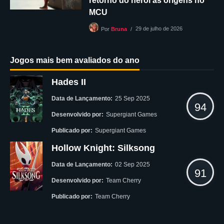
retorno do herói às origens no
MCU
29 de julho de 2026
Por
Bruna
Jogos mais bem avaliados do ano
Hades II
Data de Lançamento:
25 Sep 2025
94
Desenvolvido por:
Supergiant Games
Publicado por:
Supergiant Games
Hollow Knight: Silksong
Data de Lançamento:
02 Sep 2025
91
Desenvolvido por:
Team Cherry
Publicado por:
Team Cherry