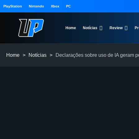
PlayStation
Nintendo
Xbox
PC
Home
Notícias
Review
Pr
Home
>
Notícias
>
Declarações sobre uso de IA geram p