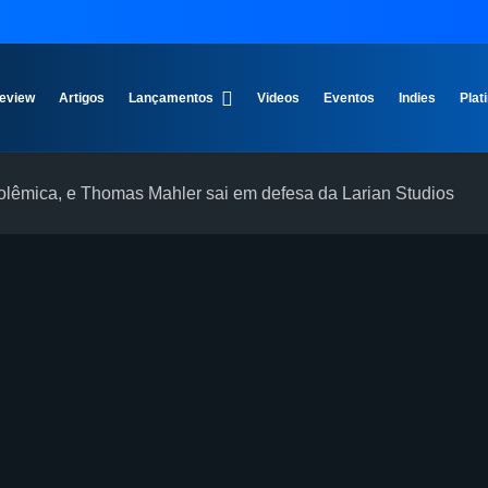
eview
Artigos
Lançamentos
Videos
Eventos
Indies
Plat
olêmica, e Thomas Mahler sai em defesa da Larian Studios