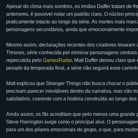
Apesar do clima mais sombrio, os irmãos Duffer tratam de f
anteriores, é possível notar um padrão claro. O núcleo prin
praticamente intacto ao longo da série. As mortes mais mar
personagens secundários, ainda que emocionalmente impor
Mesmo assim, declarações recentes dos criadores levaram 
Thrones, série conhecida por eliminar personagens centrai
repercutida pelo
GamesRadar
, Matt Duffer deixou claro qu
pesado da temporada final, a série não seguirá esse caminh
Matt explicou que Stranger Things não busca chocar o públic
precisam parecer inevitáveis dentro da narrativa, mas não t
satisfatório, coerente com a história construída ao longo d
Ainda assim, os fãs acreditam que pelo menos uma grande p
Steve Harrington surge como o principal alvo. O personagem
para um dos pilares emocionais do grupo, o que, para muitos, 