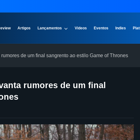
review
Artigos
Lançamentos
Videos
Eventos
Indies
Plat
 rumores de um final sangrento ao estilo Game of Thrones
vanta rumores de um final
rones