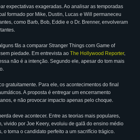
rear expectativas exageradas. Ao analisar as temporadas
cipal formado por Mike, Dustin, Lucas e Will permaneceu
cantes, como Barb, Bob, Eddie e o Dr. Brenner, envolveram
tantes.
alguns fãs a comparar Stranger Things com Game of
s sem piedade. Em entrevista ao
The Hollywood Reporter
,
e essa não é a intenção. Segundo ele, apesar do tom mais
o.
o gratuitamente. Para ele, os acontecimentos do final
raumáticos. A proposta é entregar um encerramento
os anos, e não provocar impacto apenas pelo choque.
erda deve acontecer. Entre as teorias mais populares,
, vivido por Joe Keery, evoluiu de galã do ensino médio
o torna o candidato perfeito a um sacrifício trágico.