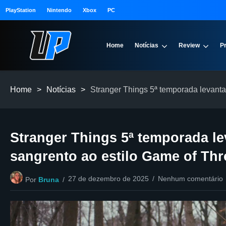
PlayStation
Nintendo
Xbox
PC
Home
Notícias
Review
P
Home
>
Notícias
>
Stranger Things 5ª temporada levanta
Stranger Things 5ª temporada le
sangrento ao estilo Game of Th
27 de dezembro de 2025
Nenhum comentário
Por
Bruna