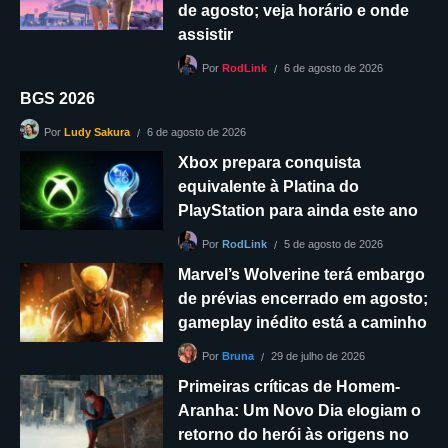
de agosto; veja horário e onde
assistir
6 de agosto de 2026
Por
RodLink
BGS 2026
6 de agosto de 2026
Por
Ludy Sakura
Xbox prepara conquista
equivalente à Platina do
PlayStation para ainda este ano
5 de agosto de 2026
Por
RodLink
Marvel’s Wolverine terá embargo
de prévias encerrado em agosto;
gameplay inédito está a caminho
29 de julho de 2026
Por
Bruna
Primeiras críticas de Homem-
Aranha: Um Novo Dia elogiam o
retorno do herói às origens no