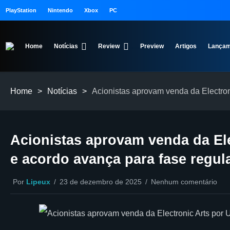
PlayStation
Nintendo
Xbox
PC
Home
Notícias
Review
Preview
Artigos
Lançam
Home
>
Notícias
>
Acionistas aprovam venda da Electron
Acionistas aprovam venda da Ele
e acordo avança para fase regula
Por
Lipeux
23 de dezembro de 2025
Nenhum comentário