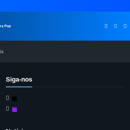
ura Pop
ia
Siga-nos