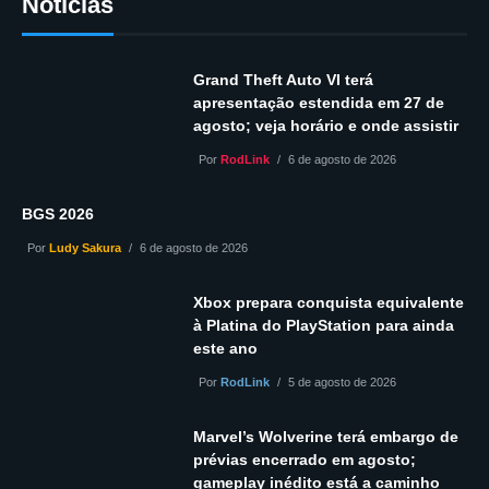
Notícias
Grand Theft Auto VI terá
apresentação estendida em 27 de
agosto; veja horário e onde assistir
Por
RodLink
6 de agosto de 2026
BGS 2026
Por
Ludy Sakura
6 de agosto de 2026
Xbox prepara conquista equivalente
à Platina do PlayStation para ainda
este ano
Por
RodLink
5 de agosto de 2026
Marvel’s Wolverine terá embargo de
prévias encerrado em agosto;
gameplay inédito está a caminho