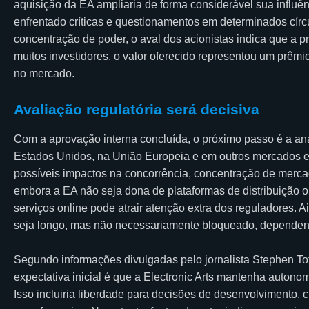
aquisição da EA ampliaria de forma considerável sua influên
enfrentado críticas e questionamentos em determinados cír
concentração de poder, o aval dos acionistas indica que a p
muitos investidores, o valor oferecido representou um prêmi
no mercado.
Avaliação regulatória será decisiva
Com a aprovação interna concluída, o próximo passo é a anál
Estados Unidos, na União Europeia e em outros mercados es
possíveis impactos na concorrência, concentração de mercad
embora a EA não seja dona de plataformas de distribuição 
serviços online pode atrair atenção extra dos reguladores. 
seja longo, mas não necessariamente bloqueado, dependen
Segundo informações divulgadas pelo jornalista Stephen To
expectativa inicial é que a Electronic Arts mantenha autonom
Isso incluiria liberdade para decisões de desenvolvimento,