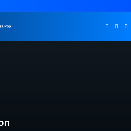
ura Pop
ion