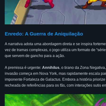
Enredo: A Guerra de Aniquilação
A narrativa adota uma abordagem direta e se inspira forte
vez de tramas complexas, o jogo utiliza um formato de “sér
que servem de gancho para a ação.
A premissa é urgente:
Annihilus
, o tirano da Zona Negativa
invasão começa em Nova York, mas rapidamente escala par
imponente Fortaleza de Galactus. Embora a história priorize
recheada de referências para os fãs, com interações sutis 