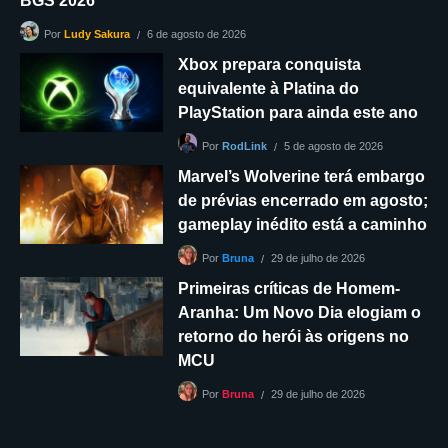
BGS 2026
6 de agosto de 2026
Por
Ludy Sakura
Xbox prepara conquista
equivalente à Platina do
PlayStation para ainda este ano
5 de agosto de 2026
Por
RodLink
Marvel’s Wolverine terá embargo
de prévias encerrado em agosto;
gameplay inédito está a caminho
29 de julho de 2026
Por
Bruna
Primeiras críticas de Homem-
Aranha: Um Novo Dia elogiam o
retorno do herói às origens no
MCU
29 de julho de 2026
Por
Bruna