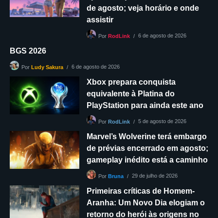
de agosto; veja horário e onde
assistir
6 de agosto de 2026
Por
RodLink
BGS 2026
6 de agosto de 2026
Por
Ludy Sakura
Xbox prepara conquista
equivalente à Platina do
PlayStation para ainda este ano
5 de agosto de 2026
Por
RodLink
Marvel’s Wolverine terá embargo
de prévias encerrado em agosto;
gameplay inédito está a caminho
29 de julho de 2026
Por
Bruna
Primeiras críticas de Homem-
Aranha: Um Novo Dia elogiam o
retorno do herói às origens no