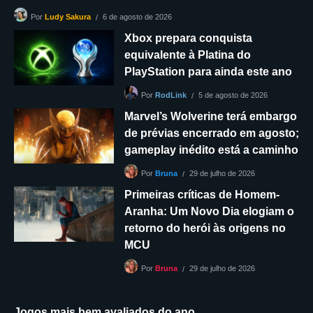
6 de agosto de 2026
Por
Ludy Sakura
Xbox prepara conquista
equivalente à Platina do
PlayStation para ainda este ano
5 de agosto de 2026
Por
RodLink
Marvel’s Wolverine terá embargo
de prévias encerrado em agosto;
gameplay inédito está a caminho
29 de julho de 2026
Por
Bruna
Primeiras críticas de Homem-
Aranha: Um Novo Dia elogiam o
retorno do herói às origens no
MCU
29 de julho de 2026
Por
Bruna
Jogos mais bem avaliados do ano