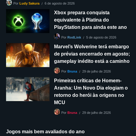
6 de agosto de 2026
Por
Ludy Sakura
Xbox prepara conquista
equivalente à Platina do
PlayStation para ainda este ano
5 de agosto de 2026
Por
RodLink
Marvel’s Wolverine terá embargo
de prévias encerrado em agosto;
gameplay inédito está a caminho
29 de julho de 2026
Por
Bruna
Primeiras críticas de Homem-
Aranha: Um Novo Dia elogiam o
retorno do herói às origens no
MCU
29 de julho de 2026
Por
Bruna
Jogos mais bem avaliados do ano