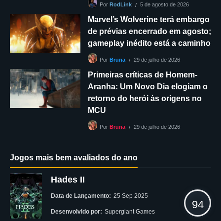
5 de agosto de 2026
Por
RodLink
Marvel’s Wolverine terá embargo
de prévias encerrado em agosto;
gameplay inédito está a caminho
29 de julho de 2026
Por
Bruna
Primeiras críticas de Homem-
Aranha: Um Novo Dia elogiam o
retorno do herói às origens no
MCU
29 de julho de 2026
Por
Bruna
Jogos mais bem avaliados do ano
Hades II
Data de Lançamento:
25 Sep 2025
94
Desenvolvido por:
Supergiant Games