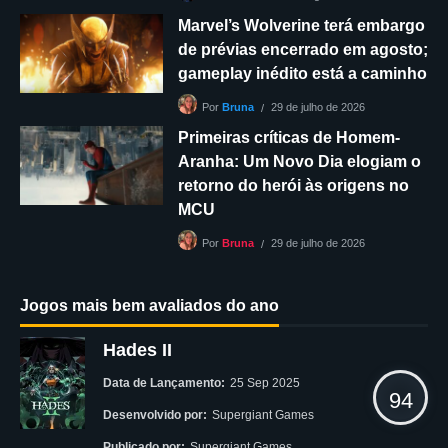
Marvel’s Wolverine terá embargo
de prévias encerrado em agosto;
gameplay inédito está a caminho
29 de julho de 2026
Por
Bruna
Primeiras críticas de Homem-
Aranha: Um Novo Dia elogiam o
retorno do herói às origens no
MCU
29 de julho de 2026
Por
Bruna
Jogos mais bem avaliados do ano
Hades II
Data de Lançamento:
25 Sep 2025
94
Desenvolvido por:
Supergiant Games
Publicado por:
Supergiant Games