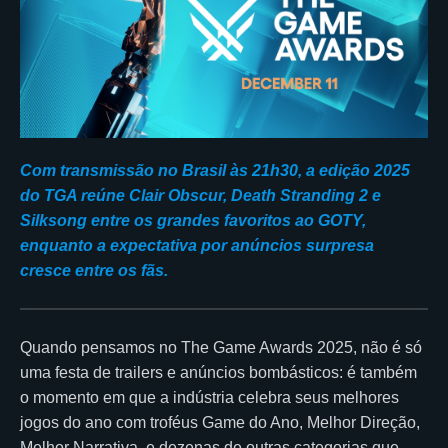
Com transmissão no Brasil às 21h30, a edição 2025
do TGA reúne Clair Obscur, Death Stranding 2 e
Silksong entre os grandes favoritos ao GOTY,
enquanto a expectativa por anúncios surpresa
cresce entre os fãs.
Quando pensamos no The Game Awards 2025, não é só
uma festa de trailers e anúncios bombásticos: é também
o momento em que a indústria celebra seus melhores
jogos do ano com troféus Game do Ano, Melhor Direção,
Melhor Narrativa, e dezenas de outras categorias que