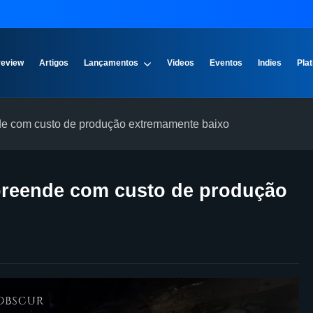
review
Artigos
Lançamentos
Videos
Eventos
Indies
Plat
nde com custo de produção extremamente baixo
rpreende com custo de produção