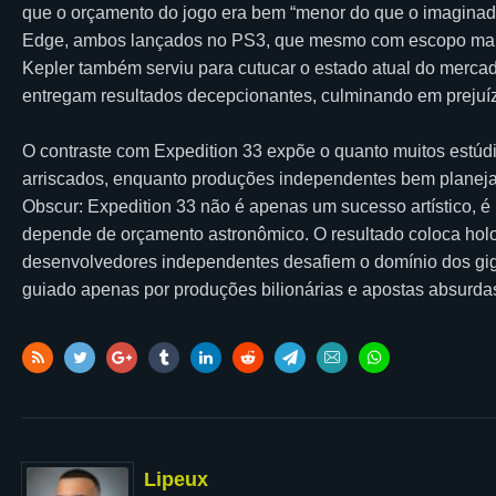
que o orçamento do jogo era bem “menor do que o imaginado
Edge, ambos lançados no PS3, que mesmo com escopo mais c
Kepler também serviu para cutucar o estado atual do merc
entregam resultados decepcionantes, culminando em preju
O contraste com Expedition 33 expõe o quanto muitos estú
arriscados, enquanto produções independentes bem planej
Obscur: Expedition 33 não é apenas um sucesso artístico,
depende de orçamento astronômico. O resultado coloca holo
desenvolvedores independentes desafiem o domínio dos gigan
guiado apenas por produções bilionárias e apostas absurda
Lipeux