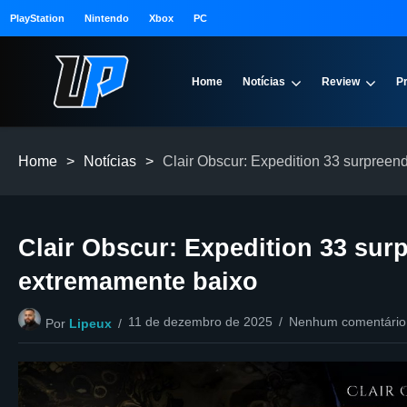
PlayStation
Nintendo
Xbox
PC
Home
Notícias
Review
P
Home
>
Notícias
>
Clair Obscur: Expedition 33 surpree
Clair Obscur: Expedition 33 su
extremamente baixo
11 de dezembro de 2025
Nenhum comentário
Por
Lipeux