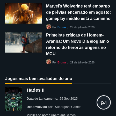
Marvel’s Wolverine terá embargo
de prévias encerrado em agosto;
gameplay inédito está a caminho
29 de julho de 2026
Por
Bruna
Primeiras críticas de Homem-
Aranha: Um Novo Dia elogiam o
retorno do herói às origens no
MCU
29 de julho de 2026
Por
Bruna
Jogos mais bem avaliados do ano
Hades II
Data de Lançamento:
25 Sep 2025
94
Desenvolvido por:
Supergiant Games
Publicado por:
Supergiant Games