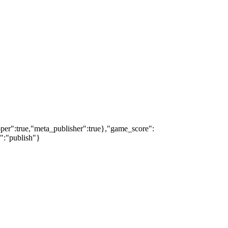
oper":true,"meta_publisher":true},"game_score":
s":"publish"}