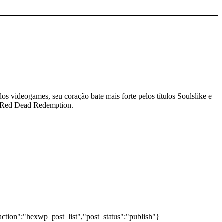
dos videogames, seu coração bate mais forte pelos títulos Soulslike e
 e Red Dead Redemption.
action":"hexwp_post_list","post_status":"publish"}