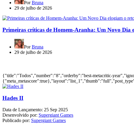
Por
Bruna
29 de julho de 2026
Primeiras críticas de Homem-Aranha: Um Novo Dia e
Por
Bruna
29 de julho de 2026
Jogos mais bem avaliados do ano
{"title":"Todos","number":"8","orderby":"best-metacritic-year","ig
{"meta_metascore":true},"layout":"list_1","thumb":"full","post_type"
Hades II
Data de Lançamento:
25 Sep 2025
Desenvolvido por:
Supergiant Games
Publicado por:
Supergiant Games