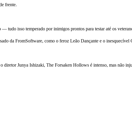
e frente.
o — tudo isso temperado por inimigos prontos para testar até os veteran
passado da FromSoftware, como o feroz Leão Dançante e o inesquecível C
 o diretor Junya Ishizaki, The Forsaken Hollows é intenso, mas não inj