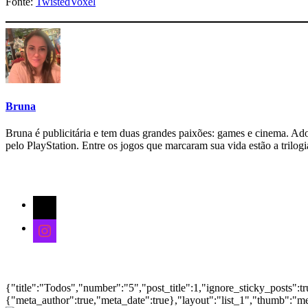
Fonte:
TwistedVoxel
Bruna
Bruna é publicitária e tem duas grandes paixões: games e cinema. Adora
pelo PlayStation. Entre os jogos que marcaram sua vida estão a tril
Siga-nos
x
instagram
Notícias
{"title":"Todos","number":"5","post_title":1,"ignore_sticky_posts":t
{"meta_author":true,"meta_date":true},"layout":"list_1","thumb":"me