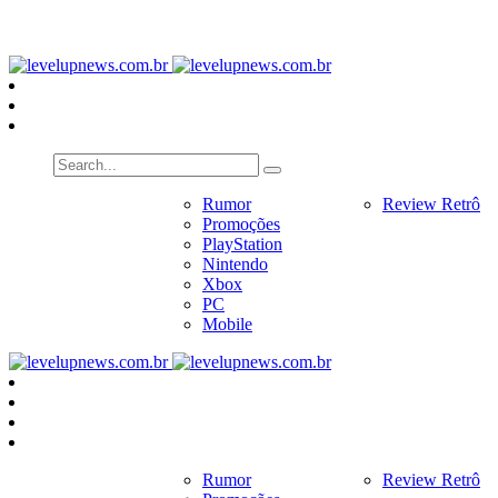
PlayStation
Nintendo
Xbox
PC
Home
Notícias
Rumor
Review
Review Retrô
Pr
Promoções
PlayStation
Nintendo
Xbox
PC
Mobile
Home
Notícias
Rumor
Review
Review Retrô
Pr