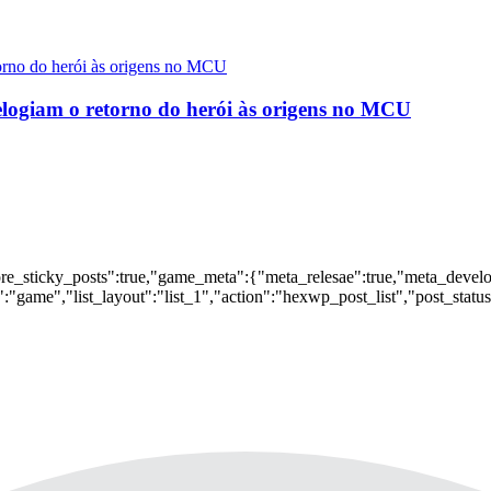
logiam o retorno do herói às origens no MCU
nore_sticky_posts":true,"game_meta":{"meta_relesae":true,"meta_devel
:"game","list_layout":"list_1","action":"hexwp_post_list","post_statu