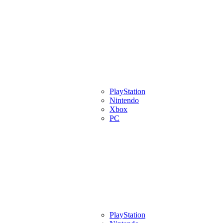
eview
Artigos
Lançamentos
PlayStation
Videos
Eventos
Indies
Pl
Nintendo
Xbox
PC
eview
Artigos
Lançamentos
PlayStation
Videos
Eventos
Indies
Pl