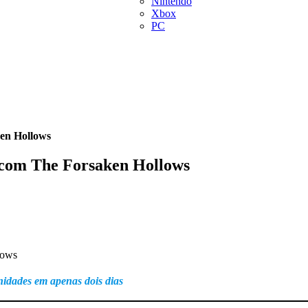
Nintendo
Xbox
PC
en Hollows
 com The Forsaken Hollows
nidades em apenas dois dias