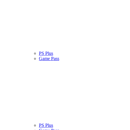
atinas
Serviços
PS Plus
Cultura Pop
Game Pass
atinas
Serviços
PS Plus
Cultura Pop