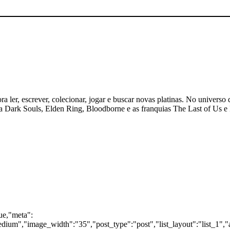
 ler, escrever, colecionar, jogar e buscar novas platinas. No universo 
ogia Dark Souls, Elden Ring, Bloodborne e as franquias The Last of Us
rue,"meta":
dium","image_width":"35","post_type":"post","list_layout":"list_1","