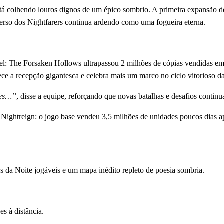
tá colhendo louros dignos de um épico sombrio. A primeira expansão 
verso dos Nightfarers continua ardendo como uma fogueira eterna.
el: The Forsaken Hollows ultrapassou 2 milhões de cópias vendidas e
ece a recepção gigantesca e celebra mais um marco no ciclo vitorioso da
res…”
, disse a equipe, reforçando que novas batalhas e desafios conti
ightreign: o jogo base vendeu 3,5 milhões de unidades poucos dias ap
s da Noite jogáveis e um mapa inédito repleto de poesia sombria.
es à distância.