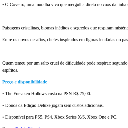
• O Coveiro, uma muralha viva que mergulha direto no caos da linha d
Novo mapa: Terra Mutável
Paisagens cristalinas, biomas inéditos e segredos que respiram mistéri
Entre os novos desafios, chefes inspirados em figuras lendárias do 
E a dificuldade?
Quem temeu por um salto cruel de dificuldade pode respirar: segundo
espíritos.
Preço e disponibilidade
• The Forsaken Hollows custa na PSN R$ 75,00.
• Donos da Edição Deluxe jogam sem custos adicionais.
• Disponível para PS5, PS4, Xbox Series X/S, Xbox One e PC.