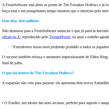
A FromSoftware mal abriu as portas de The Forsaken Hollows e já es
força total e em pouquíssimo tempo mostrou que o interesse pelo uni
Dois dias, dois milhões
Não demorou para a FromSoftware anunciar o que já parecia inevitáv
oficial no X
, reproduzido pelo
TwistedVoxel
, no qual o estúdio agrad
“
Estendemos nossa mais profunda gratidão a todos os jogado
O sucesso também reforça o momento impressionante de Elden Ring: N
final de julho.
O que há dentro de The Forsaken Hollows?
A expansão não veio para passear: ela apresenta dois novos Andarilho
Novos personagens
• O Erudito, um mestre das artes arcanas, perfeito para suporte e ataqu