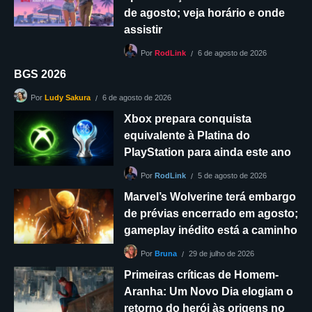
de agosto; veja horário e onde
assistir
6 de agosto de 2026
Por
RodLink
BGS 2026
6 de agosto de 2026
Por
Ludy Sakura
Xbox prepara conquista
equivalente à Platina do
PlayStation para ainda este ano
5 de agosto de 2026
Por
RodLink
Marvel’s Wolverine terá embargo
de prévias encerrado em agosto;
gameplay inédito está a caminho
29 de julho de 2026
Por
Bruna
Primeiras críticas de Homem-
Aranha: Um Novo Dia elogiam o
retorno do herói às origens no