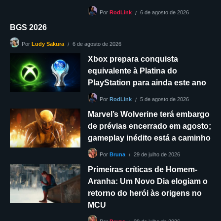
6 de agosto de 2026
Por
RodLink
BGS 2026
6 de agosto de 2026
Por
Ludy Sakura
Xbox prepara conquista
equivalente à Platina do
PlayStation para ainda este ano
5 de agosto de 2026
Por
RodLink
Marvel’s Wolverine terá embargo
de prévias encerrado em agosto;
gameplay inédito está a caminho
29 de julho de 2026
Por
Bruna
Primeiras críticas de Homem-
Aranha: Um Novo Dia elogiam o
retorno do herói às origens no
MCU