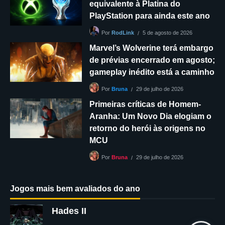
equivalente à Platina do
PlayStation para ainda este ano
5 de agosto de 2026
Por
RodLink
Marvel’s Wolverine terá embargo
de prévias encerrado em agosto;
gameplay inédito está a caminho
29 de julho de 2026
Por
Bruna
Primeiras críticas de Homem-
Aranha: Um Novo Dia elogiam o
retorno do herói às origens no
MCU
29 de julho de 2026
Por
Bruna
Jogos mais bem avaliados do ano
Hades II