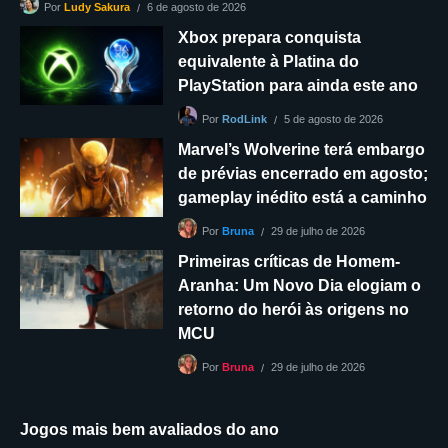
6 de agosto de 2026
Por
Ludy Sakura
Xbox prepara conquista
equivalente à Platina do
PlayStation para ainda este ano
5 de agosto de 2026
Por
RodLink
Marvel’s Wolverine terá embargo
de prévias encerrado em agosto;
gameplay inédito está a caminho
29 de julho de 2026
Por
Bruna
Primeiras críticas de Homem-
Aranha: Um Novo Dia elogiam o
retorno do herói às origens no
MCU
29 de julho de 2026
Por
Bruna
Jogos mais bem avaliados do ano