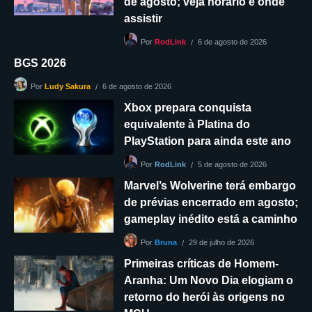
de agosto; veja horário e onde
assistir
6 de agosto de 2026
Por
RodLink
BGS 2026
6 de agosto de 2026
Por
Ludy Sakura
Xbox prepara conquista
equivalente à Platina do
PlayStation para ainda este ano
5 de agosto de 2026
Por
RodLink
Marvel’s Wolverine terá embargo
de prévias encerrado em agosto;
gameplay inédito está a caminho
29 de julho de 2026
Por
Bruna
Primeiras críticas de Homem-
Aranha: Um Novo Dia elogiam o
retorno do herói às origens no